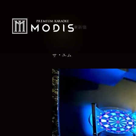
東新宿
EX TYPE
The M
ザ・エム