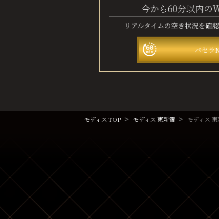
今から60分以内の
リアルタイムの空き状況を確
パセラ
モディス TOP
モディス 東新宿
モディス 東新