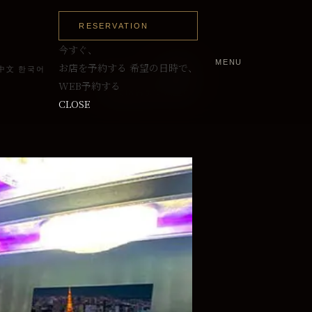
RESERVATION
今すぐ、
MENU
～12名
お店を予約する
希望の日時で、
中文
한국어
WEB予約する
最大18名まで入室可
CLOSE