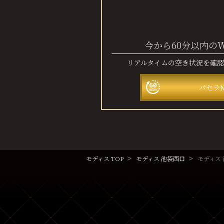
今から60分以内の
リアルタイムの空き状況を確
パセラ
モディス TOP
モディス 池袋西口
モディス 