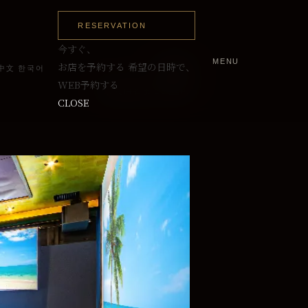
RESERVATION
今すぐ、
MENU
～10名
お店を予約する
希望の日時で、
中文
한국어
WEB予約する
最大14名まで入室可
CLOSE