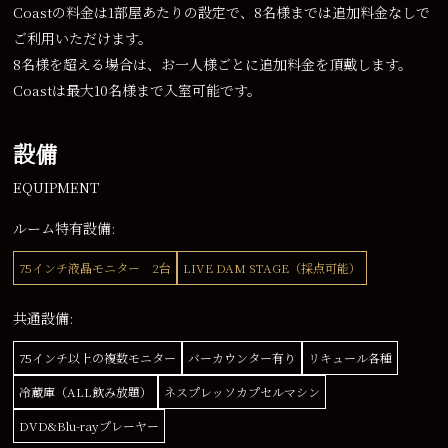
Coastの料金は1部屋あたりの設定で、8名様までは追加料金なしで
ご利用いただけます。
8名様を超える場合は、お一人様ごとに追加料金を頂戴します。
Coastは最大10名様まで入室可能です。
設備
EQUIPMENT
ルーム特有設備:
75インチ液晶モニター 2台
LIVE DAM STAGE（採点可能）
共通設備:
75インチ以上の複数モニター
バーカウンター有り
リキュール各種
冷蔵庫（ALL飲み放題）
ネスプレッソカプセルマシン
DVD&Blu-rayプレーヤー