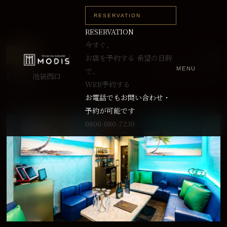
RESERVATION
RESERVATION
今すぐ、
～8名
L TYPE
お店を予約する
希望の日時
MENU
で、
最大10名まで入室可
Coast
池袋西口
WEB予約する
コースト
お電話でもお問い合わせ・
予約が可能です
0800-080-7230