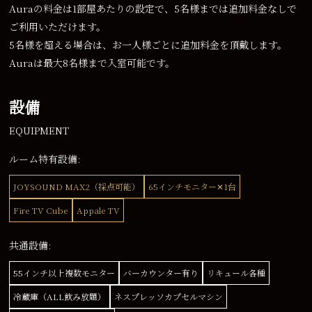
Auraの料金は1部屋あたりの設定で、5名様までは追加料金なしで
ご利用いただけます。
5名様を超える場合は、お一人様ごとに追加料金を頂戴します。
Auraは最大8名様まで入室可能です。
設備
EQUIPMENT
ルーム特有設備:
JOYSOUND MAX2（採点可能）
65インチモニター✕1台
Fire TV Cube
Appale TV
共通設備:
55インチ以上複数モニター
バーカウンター有り
リキュール各種
冷蔵庫（ALL飲み放題）
ネスプレッソカプセルマシン