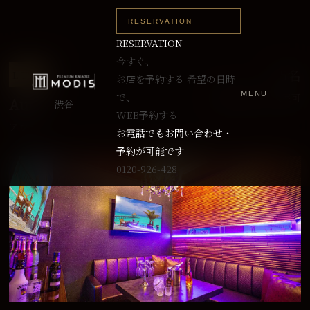
RESERVATION
RESERVATION
今すぐ、
～5名
L TYPE
お店を予約する
希望の日時
MENU
で、
最大8名まで入室可
Aura
渋谷
WEB予約する
アウラ
お電話でもお問い合わせ・
予約が可能です
0120-926-428