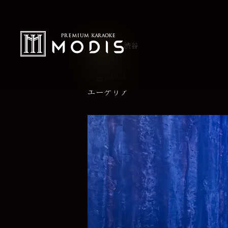
渋谷
M TYPE
Egeria
エーゲリア