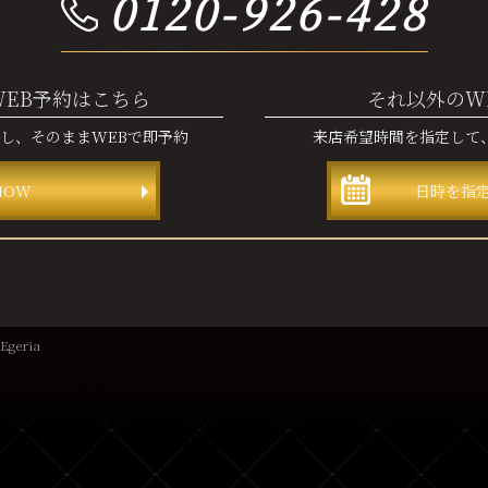
0120-926-428
WEB予約はこちら
それ以外のW
認し、
そのままWEBで即予約
来店希望時間を指定して
NOW
日時を指
geria