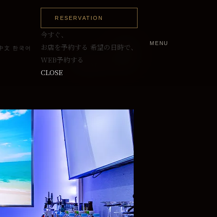
RESERVATION
今すぐ、
MENU
～5名
お店を予約する
希望の日時で、
中文
한국어
WEB予約する
最大8名まで入室可
CLOSE