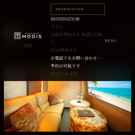
RESERVATION
RESERVATION
今すぐ、
～2名
S TYPE
お店を予約する
希望の日時
MENU
で、
最大3名まで入室可
Flora
渋谷
WEB予約する
フローラ
お電話でもお問い合わせ・
予約が可能です
0120-926-428