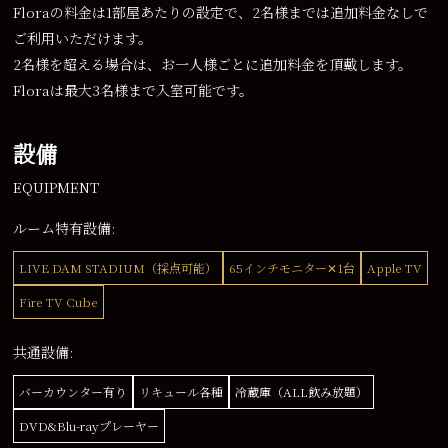
Floraの料金は1部屋あたりの設定で、2名様までは追加料金なしで
ご利用いただけます。
2名様を超える場合は、お一人様ごとに追加料金を頂戴します。
Floraは最大3名様まで入室可能です。
設備
EQUIPMENT
ルーム特有設備:
LIVE DAM STADIUM（採点可能）
65インチモニター✕1台
Apple TV
Fire TV Cube
共通設備:
バーカウンター有り
リキュール各種
冷蔵庫（ALL飲み放題）
DVD&Blu-rayプレーヤー