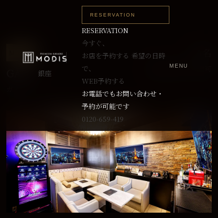
RESERVATION
RESERVATION
今すぐ、
～6名
M TYPE
お店を予約する
希望の日時
MENU
で、
最大10名まで入室可
GAIA
銀座
WEB予約する
ガイア
お電話でもお問い合わせ・
予約が可能です
0120-659-419