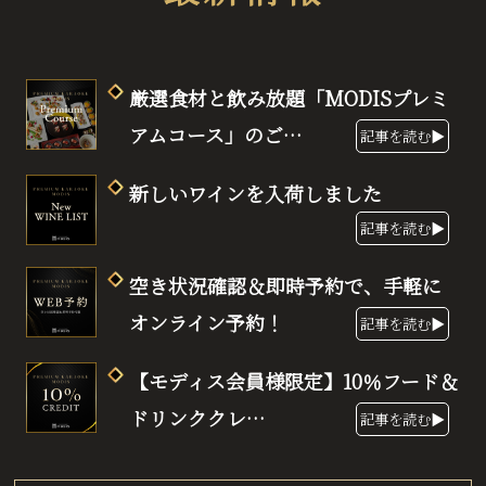
厳選食材と飲み放題「MODISプレミ
アムコース」のご…
記事を読む▶
新しいワインを入荷しました
記事を読む▶
空き状況確認＆即時予約で、手軽に
オンライン予約！
記事を読む▶
【モディス会員様限定】10％フード＆
ドリンククレ…
記事を読む▶