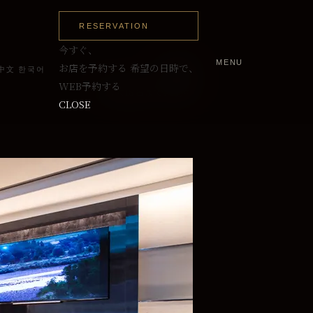
RESERVATION
今すぐ、
MENU
～12名
お店を予約する
希望の日時で、
中文
한국어
WEB予約する
最大18名まで入室可
CLOSE